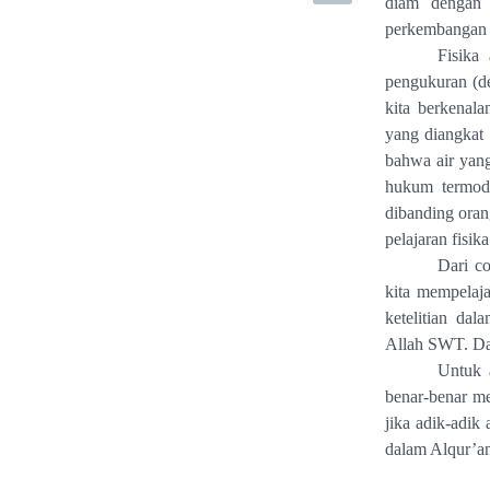
diam dengan 
perkembangan 
Fisika
pengukuran (def
kita berkenal
yang diangkat
bahwa air yang
hukum termodi
dibanding orang
pelajaran fisika
Dari co
kita mempelaj
ketelitian da
Allah SWT. Dan
Untuk 
benar-benar me
jika adik-adik
dalam Alqur’an