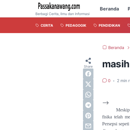
Beranda
P
Berbagi Cerita, Ilmu dan Informasi
CERITA
PEDAGOGIK
PENDIDIKAN
Beranda
masih
0
•
2
min 
-->
Meskipu
fisika telah 
Persepsi sepeti