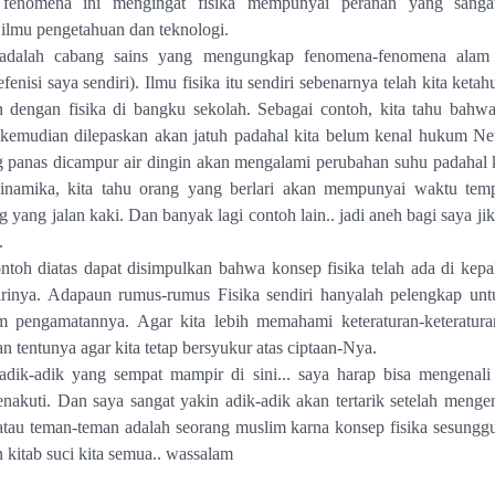
fenomena ini mengingat fisika mempunyai peranan yang sanga
ilmu pengetahuan dan teknologi.
 adalah cabang sains yang mengungkap fenomena-fenomena alam
enisi saya sendiri). Ilmu fisika itu sendiri sebenarnya telah kita keta
an dengan fisika di bangku sekolah. Sebagai contoh, kita tahu bahw
 kemudian dilepaskan akan jatuh padahal kita belum kenal hukum New
 panas dicampur air dingin akan mengalami perubahan suhu padahal 
namika, kita tahu orang yang berlari akan mempunyai waktu temp
 yang jalan kaki. Dan banyak lagi contoh lain.. jadi aneh bagi saya ji
.
ntoh diatas dapat disimpulkan bahwa konsep fisika telah ada di kepa
arinya. Adapaun rumus-rumus Fisika sendiri hanyalah pelengkap unt
lam pengamatannya. Agar kita lebih memahami keteraturan-keteratura
 tentunya agar kita tetap bersyukur atas ciptaan-Nya.
adik-adik yang sempat mampir di sini... saya harap bisa mengenali 
nakuti. Dan saya sangat yakin adik-adik akan tertarik setelah menge
 atau teman-teman adalah seorang muslim karna konsep fisika sesungg
 kitab suci kita semua.. wassalam