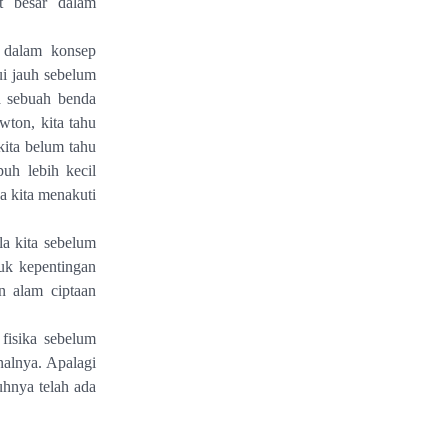
t besar dalam
 dalam konsep
hui jauh sebelum
a sebuah benda
ton, kita tahu
kita belum tahu
uh lebih kecil
ka kita menakuti
la kita sebelum
uk kepentingan
n alam ciptaan
fisika sebelum
nalnya. Apalagi
uhnya telah ada