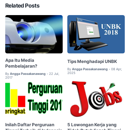
Related Posts
Apa Itu Media
Tips Menghadapi UNBK
Pembelajaran?
By
Angga Passakanawang
08 Apr,
•
2025
By
Angga Passakanawang
22 Jul,
•
2017
Inilah Daftar Perguruan
5 Lowongan Kerja yang