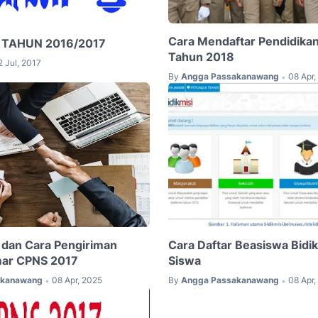
Cara Mendaftar Pendidika
UN TAHUN 2016/2017
Tahun 2018
2 Jul, 2017
By
Angga Passakanawang
08 Apr,
•
k dan Cara Pengiriman
Cara Daftar Beasiswa Bidik
mar CPNS 2017
Siswa
akanawang
08 Apr, 2025
By
Angga Passakanawang
08 Apr,
•
•