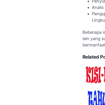
Penyu
Analis
Penguj
Lingku
Beberapa is
lain yang 
bermanfaa
Related P