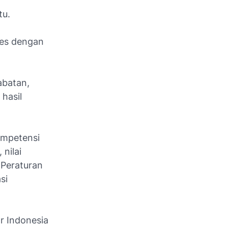
tu.
tes dengan
abatan,
 hasil
ompetensi
nilai
 Peraturan
si
r Indonesia