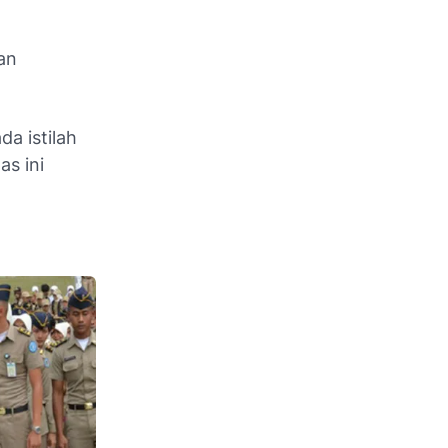
an
da istilah
as ini