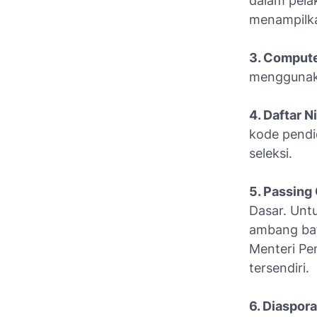
dalam pela
menampilkan
3. Compute
menggunak
4. Daftar Ni
kode pendid
seleksi.
5. Passing
Dasar. Unt
ambang bat
Menteri Pe
tersendiri.
6. Diaspor