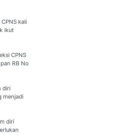
 CPNS kali
k ikut
leksi CPNS
enpan RB No
diri
g menjadi
m diri
erlukan