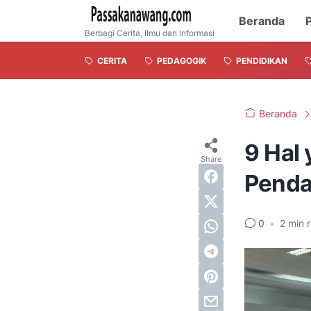
Beranda
P
Berbagi Cerita, Ilmu dan Informasi
CERITA
PEDAGOGIK
PENDIDIKAN
Beranda
9 Hal
Penda
0
•
2
min 