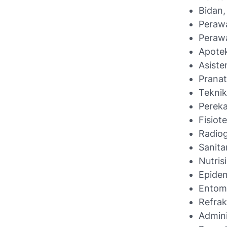
Bidan
Peraw
Perawa
Apote
Asiste
Pranat
Teknik
Perek
Fisiot
Radiog
Sanita
Nutrisi
Epide
Entom
Refrak
Admini