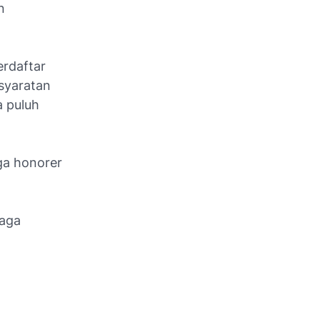
n
erdaftar
syaratan
 puluh
ga honorer
naga